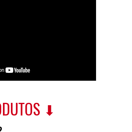
RODUTOS
⬇
?