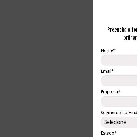
Preencha o fo
brilha
Nome*
Email*
Empresa*
Segmento da Emp
Estado*