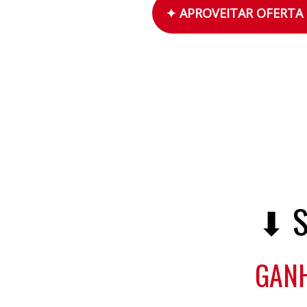
✦ APROVEITAR OFERTA
⬇ S
GANH