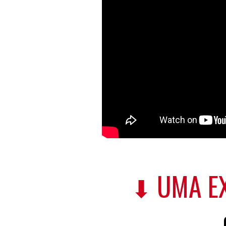
UMA E
⬇