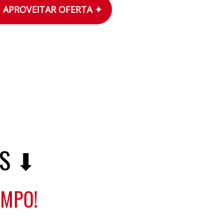
 APROVEITAR OFERTA ✦
NS ⬇
EMPO!