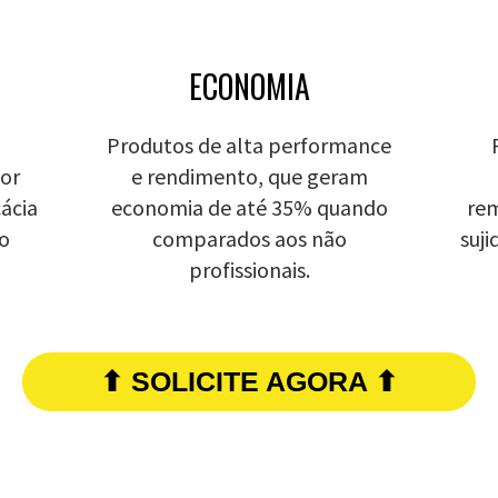
ECONOMIA
Produtos de alta performance
por
e rendimento, que geram
cácia
economia de até 35% quando
rem
ro
comparados aos não
suj
profissionais.
⬆ SOLICITE AGORA ⬆